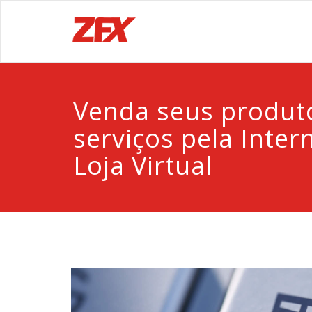
Venda seus produt
serviços pela Inte
Loja Virtual