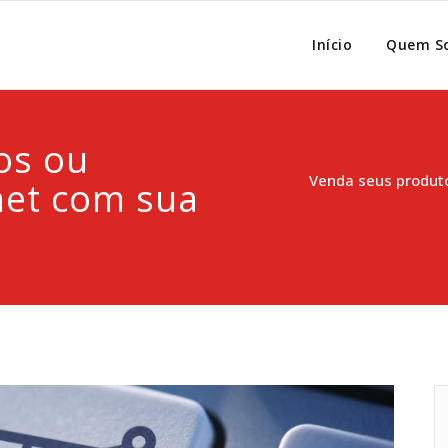
Início
Quem S
os ou
Venda seus produto
rnet com sua